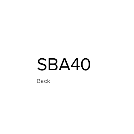
SBA40
Back